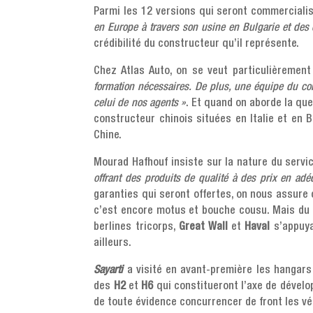
Parmi les 12 versions qui seront commercialis
en Europe à travers son usine en Bulgarie et des
crédibilité du constructeur qu’il représente.
Chez Atlas Auto, on se veut particulièrement
formation nécessaires. De plus, une équipe du con
celui de nos agents »
. Et quand on aborde la que
constructeur chinois situées en Italie et en
Chine.
Mourad Hafhouf insiste sur la nature du servic
offrant des produits de qualité à des prix en adéq
garanties qui seront offertes, on nous assure 
c’est encore motus et bouche cousu. Mais du 
berlines tricorps,
Great Wall
et
Haval
s’appuya
ailleurs.
Sayarti
a visité en avant-première les hangar
des
H2
et
H6
qui constitueront l’axe de dével
de toute évidence concurrencer de front les 