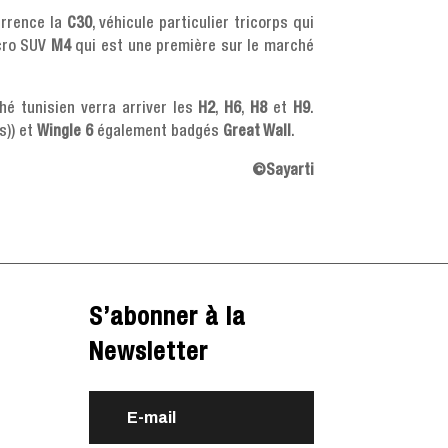
urrence la
C30
, véhicule particulier tricorps qui
icro SUV
M4
qui est une première sur le marché
ché tunisien verra arriver les
H2
,
H6
,
H8
et
H9
.
s)) et
Wingle 6
également badgés
Great Wall
.
©Sayarti
S’abonner à la
Newsletter