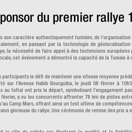
ponsor du premier rallye
ans son caractère authentiquement tunisien, de l’organisation 
lement, en passant par la technologie de géolocalisation 
llye, la nécessité de faire appel à des techniciens européens
 locale, cet événement a démontré la capacité de la Tunisie 
ux participants le défi de maintenir une vitesse moyenne prédé
té sur l’Avenue Habib Bourguiba, le jeudi 08 février à 10h
es au toltal ont pris le départ, symbolisant l’engagement p
février, a vu les concurrents affronter 78 km de pistes entr
squ’au Camp Mars, offrant ainsi un test ultime de compétences
sion glorieuse du rallye. Une cérémonie de remise des prix a eu