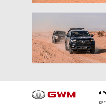
A P
SER